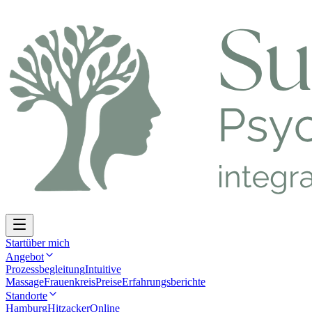
Start
über mich
Angebot
Prozessbegleitung
Intuitive
Massage
Frauenkreis
Preise
Erfahrungsberichte
Standorte
Hamburg
Hitzacker
Online