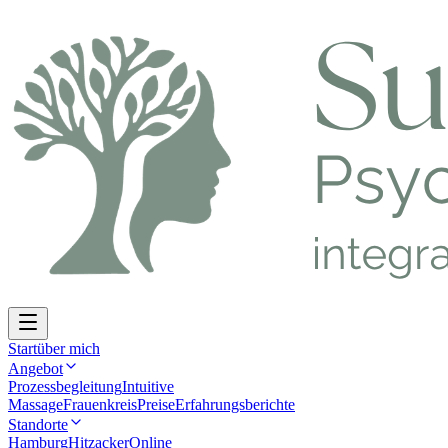
Start
über mich
Angebot
Prozessbegleitung
Intuitive
Massage
Frauenkreis
Preise
Erfahrungsberichte
Standorte
Hamburg
Hitzacker
Online